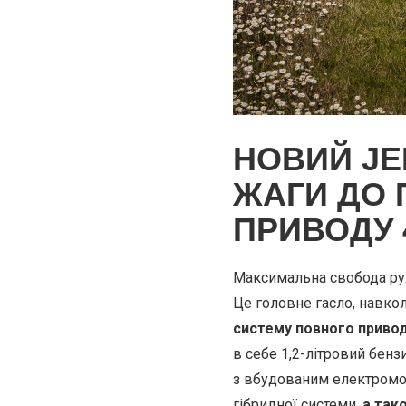
НОВИЙ JE
ЖАГИ ДО 
ПРИВОДУ 
Максимальна свобода рух
Це головне гасло, навко
систему повного привод
в себе 1,2-літровий бен
з вбудованим електромо
гібридної системи,
а так