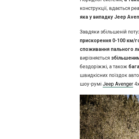
конструкції, вдається ре
яка у випадку Jeep Aveng
Завдяки збільшеній поту
прискорення 0-100 км/го
споживання пального лиш
вирізняється
збільшеним
бездоріжжі, а також
баг
швидкісних поїздок авто
шоу-румі
Jeep Avenger
4x