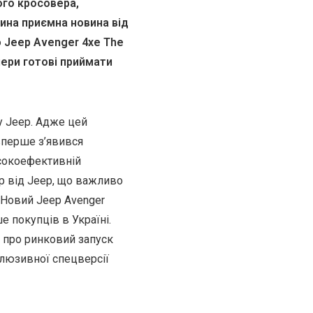
ого кросовера,
дина приємна новина від
 Jeep Avenger 4xe The
лери готові приймати
у Jeep. Адже цей
вперше з’явився
сокоефективній
р від Jeep, що важливо
 Новий Jeep Avenger
е покупців в Україні.
є про ринковий запуск
клюзивної спецверсії