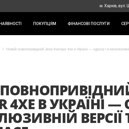
м. Харків, вул.
 НАЯВНОСТІ
ПОКУПЦЯМ
ФІНАНСОВІ ПОСЛУГИ
СЕР
Новий повно­привідний Jeep Avenger 4xe в Україні — одразу і в ексклюзивні
ПОВНО­ПРИВІДНИЙ
 4XE В УКРАЇНІ —
КЛЮЗИВНІЙ ВЕРСІЇ 