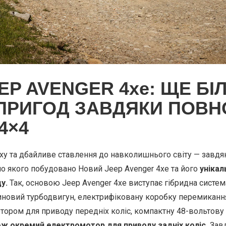
EP AVENGER
4xe
: ЩЕ Б
ПРИГОД ЗАВДЯКИ ПОВН
4×4
у та дбайливе ставлення до навколишнього світу — завдяк
ло якого побудовано Новий Jeep Avenger 4xe та його
унікал
у.
Так, основою Jeep Avenger 4xe виступає гібридна систем
зиновий турбодвигун, електрифіковану коробку перемиканн
тором для приводу передніх коліс, компактну 48-вольтов
ож окремий електромотор для приводу задніх коліс.
Завд