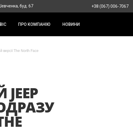
 Шевченка, буд. 67
+38 (067) 006-7067
ВІС
ПРО КОМПАНІЮ
НОВИНИ
й версії The North Face
 JEEP
 ОДРАЗУ
THE