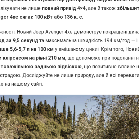
алізувати не лише
повний привід 4×4,
але й також
збільшит
er 4xe сягає 100 кВт або 136 к. с.
жності, Новий Jeep Avenger 4xe демонструє покращені дина
д за 9,5 секунд
та максимальна швидкість 194 км/год — і
е 5,6-5,7 л на 100 км
у змішаному циклі. Крім того, Нови
 кліренсом на рівні 210 мм,
що допоможе при подоланні н
атоважільною задньою підвіскою,
що позитивно вплине на 
страдою. Досліджуйте не лише природу, але й всі переваг
e на нашому сайті.