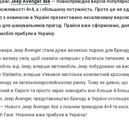
одажі
Jeep Avenger 4xe
— повнопривідна версія популярн
ожливості 4×4, а і збільшену потужність. Проте це не є
 з новинкою в Україні презентовано ексклюзивну версію
а для шанувальників пригод. Прайси вже сформовані, ди
обілі прибули в Україну.
вера Jeep Avenger стала дуже великою подією для Бренд
і велику силу, щоб сказати «вперше» у багатьох питаннях: 
біль від Jeep; вперше автомобіль Jeep побудовано на ви
Stellantis; вперше з’явився настільки компактний кросове
ренду на загальноєвропейському ринку. Тому не дивно, що
ний в Європі та просто зараз знаходить все більше й більш
іх Jeep Avenger, представництво Бренду в Україні оголошу
 — Нового Jeep Avenger 4xe з повним приводом 4×4 та екс
th Face. Новинки вже прибули в Україну!