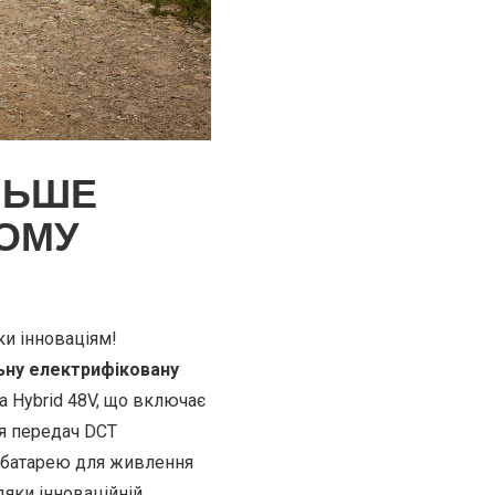
ІЛЬШЕ
ОМУ
и інноваціям!
ьну електрифіковану
а Hybrid 48V, що включає
я передач DCT
у батарею для живлення
яки інноваційній