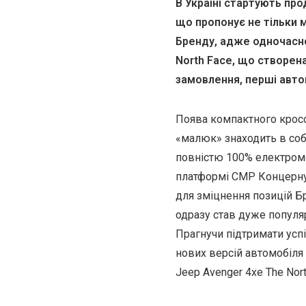
В Україні стартують пр
що пропонує не тільки м
Бренду, адже одночасно
North Face, що створен
замовлення, перші автом
Поява компактного кросо
«малюк» знаходить в соб
повністю 100% електромо
платформі СМР Концерну 
для зміцнення позицій Б
одразу став дуже популяр
Прагнучи підтримати усп
нових версій автомобіля
Jeep Avenger 4xe The Nor