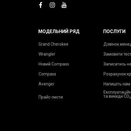
facebook
instagram
youtube
МОДЕЛЬНИЙ РЯД
ПОСЛУГИ
Grand Cherokee
Дзвінок мен
Wrangler
Замовити тес
Новий Compass
Записатись на
Compass
Розрахунок к
Avenger
Напишіть нам
Експлуатаційн
та викиди CO
Прайс-листи