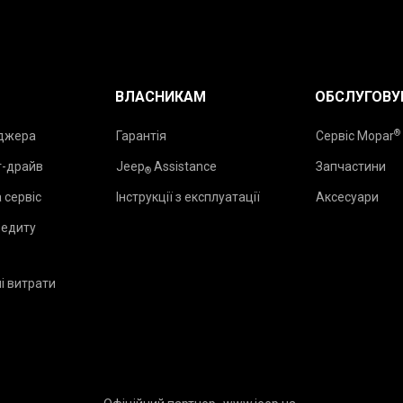
ВЛАСНИКАМ
ОБСЛУГОВУ
®
еджера
Гарантія
Сервіс Mopar
т-драйв
Jeep
Assistance
Запчастини
®
 сервіс
Інструкції з експлуатації
Аксесуари
редиту
і витрати
₂