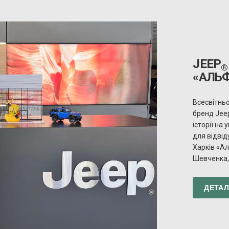
JEEP
®
«АЛЬ
Всесвітнь
бренд Jee
історії на
для відвід
Харків «Ал
Шевченка, 
ДЕТА