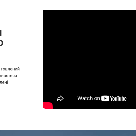
Я
О
отовлений
ізнаєтеся
лені