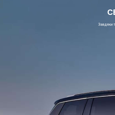
С
Завдяки 