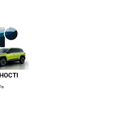
ВНОСТІ
p
®