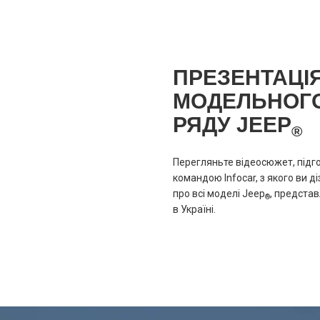
ПРЕЗЕНТАЦІ
МОДЕЛЬНОГ
РЯДУ JEEP
®
Перегляньте відеосюжет, підг
командою Infocar, з якого ви д
про всі моделі Jeep
, представ
®
в Україні.