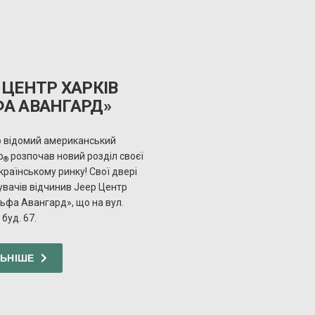
ЦЕНТР ХАРКІВ
ФА АВАНГАРД»
о відомий американський
p
розпочав новий розділ своєї
®
 українському ринку! Свої двері
увачів відчинив Jeep Центр
ьфа Авангард», що на вул.
буд. 67.
ЛЬНІШЕ