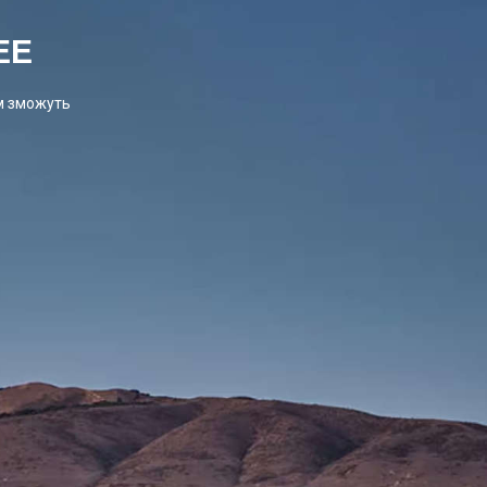
EE
м зможуть