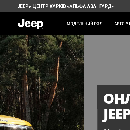
JEEP
ЦЕНТР ХАРКІВ «АЛЬФА АВАНГАРД»
®
МОДЕЛЬНИЙ РЯД
АВТО У
ОНЛАЙН-СКЛА
JEEP
®