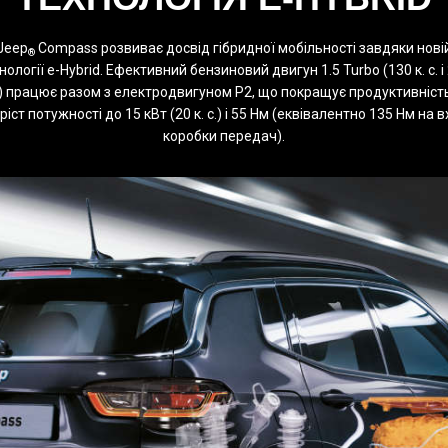
Jeep
Compass розвиває досвід гібридної мобільності завдяки нові
®
нології e-Hybrid. Ефективний бензиновий двигун 1.5 Turbo (130 к. с. і
) працює разом з електродвигуном P2, що покращує продуктивність
ріст потужності до 15 кВт (20 к. с.) і 55 Нм (еквівалентно 135 Нм на в
коробки передач).