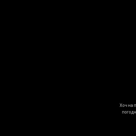
Хоч на 
погодн