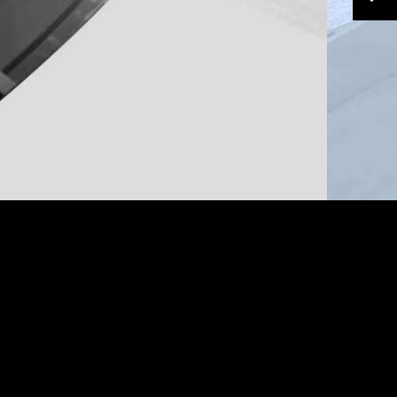
ОЧИЩЕННЯ СКЛА ВІД
ЛЬОДУ
Склоочисники, які нагрівають нижню частину лобового
скла, дозволяють швидко та ефективно позбутись льоду
та снігу.