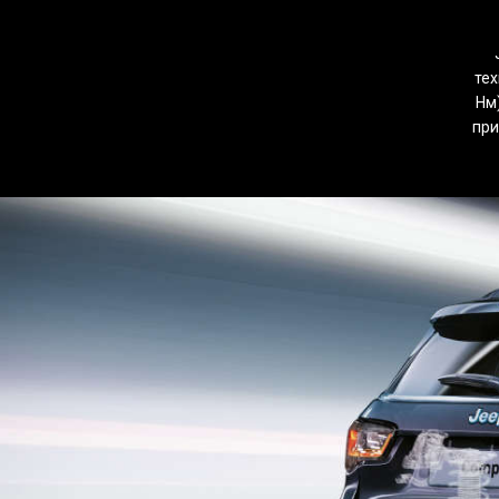
тех
Нм
при