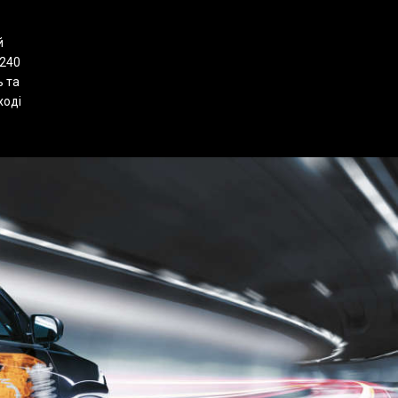
й
 240
 та
ході