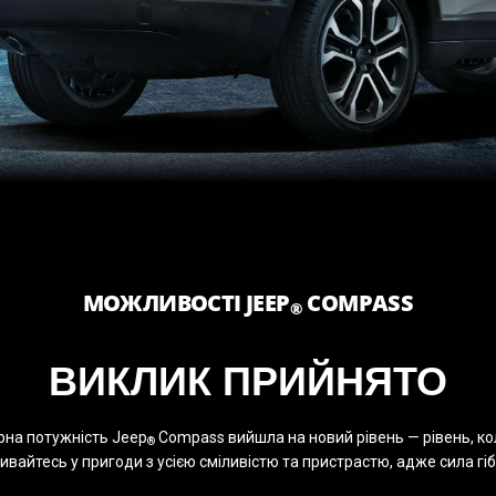
МОЖЛИВОСТІ JEEP
COMPASS
®
ВИКЛИК ПРИЙНЯТО
рна потужність Jeep
Compass вийшла на новий рівень — рівень, кол
®
 Вривайтесь у пригоди з усією сміливістю та пристрастю, адже сила г