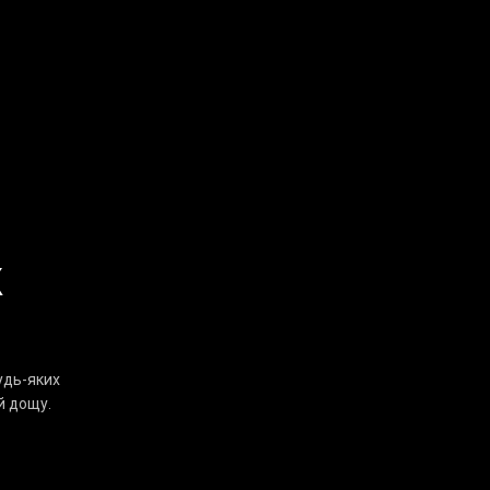
Х
удь-яких
й дощу.