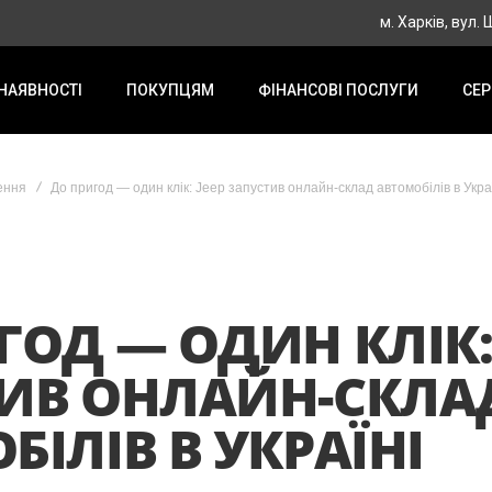
м. Харків, вул.
 НАЯВНОСТІ
ПОКУПЦЯМ
ФІНАНСОВІ ПОСЛУГИ
СЕР
ення
До пригод — один клік: Jeep запустив онлайн-склад автомобілів в Укра
ГОД — ОДИН КЛІК: 
ИВ ОНЛАЙН-СКЛА
ІЛІВ В УКРАЇНІ