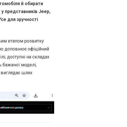
томобіля й обирати
у представників Jeep,
Усе для зручності
вим етапом розвитку
но доповнює офіційний
лі, доступні на складах
ь бажаної моделі,
і виглядає шлях