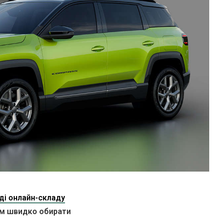
яді онлайн-складу
там швидко обирати