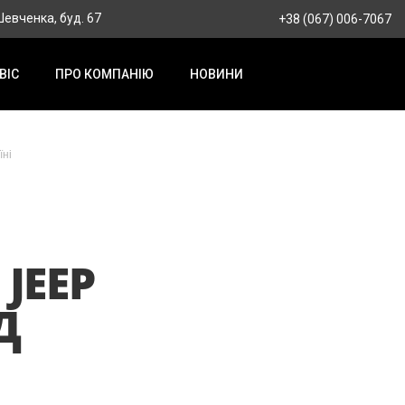
 Шевченка, буд. 67
+38 (067) 006-7067
ВІС
ПРО КОМПАНІЮ
НОВИНИ
їні
JEEP
Д