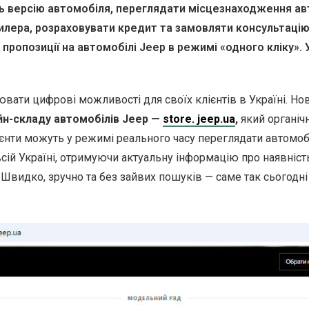
ь версію автомобіля, переглядати місцезнаходження ав
лера, розраховувати кредит та замовляти консультацію 
і пропозиції на автомобілі Jeep в режимі «одного кліку». 
ати цифрові можливості для своїх клієнтів в Україні. Но
йн-складу автомобілів Jeep —
store. jeep.ua
,
який органіч
ієнти можуть у режимі реального часу переглядати автомобі
всій Україні, отримуючи актуальну інформацію про наявніст
 Швидко, зручно та без зайвих пошуків — саме так сьогодн