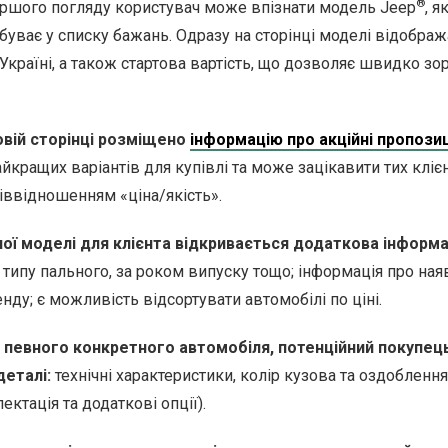
®
ршого погляду користувач може впізнати модель Jeep
, 
буває у списку бажань. Одразу на сторінці моделі відображ
Україні, а також стартова вартість, що дозволяє швидко зор
овій сторінці розміщено
інформацію про акційні пропозиц
кращих варіантів для купівлі та може зацікавити тих клієн
іввідношенням «ціна/якість».
ної моделі для клієнта відкривається додаткова інформа
типу пального, за роком випуску тощо; інформація про ная
нду; є можливість відсортувати автомобілі по ціні.
і певного конкретного автомобіля, потенційний покупе
деталі:
технічні характеристики, колір кузова та оздоблення
ктація та додаткові опції).