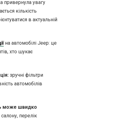
яка привернула увагу
ається кількість
ієнтуватися в актуальній
ії
на автомобілі Jeep: це
тів, хто шукає
ція:
зручні фільтри
вність автомобілів
ць може швидко
 салону, перелік