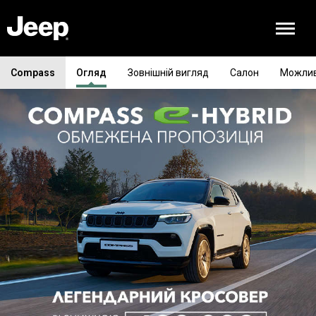
Compass
Огляд
Зовнішній вигляд
Салон
Можлив